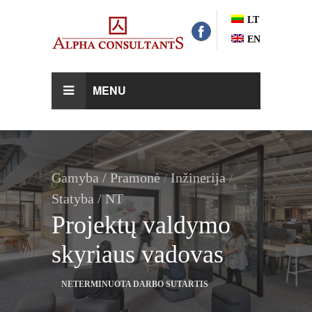
LT
EN
MENU
Gamyba / Pramonė
Inžinerija
/
/
Statyba / NT
Projektų valdymo
skyriaus vadovas
NETERMINUOTA DARBO SUTARTIS