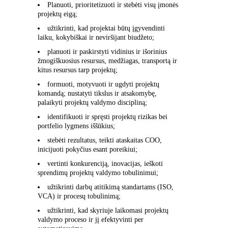
Planuoti, prioritetizuoti ir stebėti visų įmonės
projektų eigą;
užtikrinti, kad projektai būtų įgyvendinti
laiku, kokybiškai ir neviršijant biudžeto;
planuoti ir paskirstyti vidinius ir išorinius
žmogiškuosius resursus, medžiagas, transportą ir
kitus resursus tarp projektų;
formuoti, motyvuoti ir ugdyti projektų
komandą; nustatyti tikslus ir atsakomybę,
palaikyti projektų valdymo discipliną;
identifikuoti ir spręsti projektų rizikas bei
portfelio lygmens iššūkius;
stebėti rezultatus, teikti ataskaitas COO,
inicijuoti pokyčius esant poreikiui;
vertinti konkurenciją, inovacijas, ieškoti
sprendimų projektų valdymo tobulinimui;
užtikrinti darbų atitikimą standartams (ISO,
VCA) ir procesų tobulinimą;
užtikrinti, kad skyriuje laikomasi projektų
valdymo proceso ir jį efektyvinti per