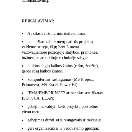
automatizavimą.
REIKALAVIMAI:
Aukštasis inžinierinis išsilavinimas;
ne mažiau kaip 5 metų patirtis projektų
valdymo srityje, iš jų bent 3 metai
vadovaujamoje pozicijoje statybos, pramonės,
inžinerijos arba kitoje techninėje srityje;
puikios anglų kalbos žinios (raštu, žodžiu),
geros rusų kalbos žinios;
kompiuterinis raštingumas (MS Project,
Primavera, MS Excel, Power BI);
IPMA/PMP/PRINCE2 ar panašus sertifikatas
ISO, VCA, LEAN;
gebėjimas valdyti kelis projektų portfelius
vienu metu;
gebėjimas dirbti su subrangovais ir tiekėjais;
geri organizaciniai ir vadovavimo įgūdžiai;